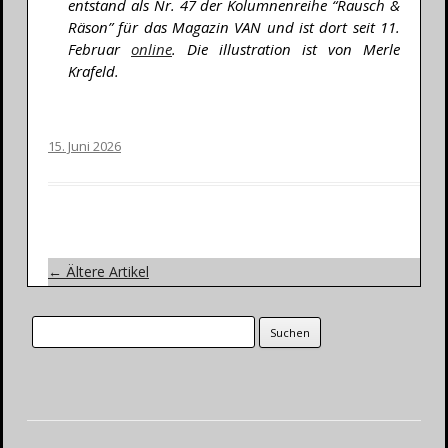
entstand als Nr. 47 der Kolumnenreihe “Rausch &
Räson” für das Magazin VAN und ist dort seit 11.
Februar
online
. Die illustration ist von Merle
Krafeld.
15. Juni 2026
Artikel-Navigation
←
Ältere Artikel
Suche nach: