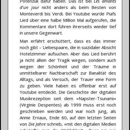
Potenzial dafür haben. Das ist bei
Les amants
d
’
un jour
nicht anders als beim Besten von
Monteverdi bis Verdi. Bei Youtube wurde Piafs
Lied über eine halbe Million Mal aufgerufen, die
Kommentare dort führen ihrerseits wieder tief
in unsere Gegenwart.
Man erfährt erschüttert, dass es das immer
noch gibt – Liebespaare, die in suizidaler Absicht
Hotelzimmer aufsuchen. Aber das Lied berührt
ja nicht allein der Tragik wegen, sondern auch
wegen der Schönheit und der Träume in
unmittelbarer Nachbarschaft zur Banalität des
Alltags, und als Versuch, der Trauer eine Form
zu geben. Viele haben es offenbar erst auf
Youtube entdeckt. Die Geschichte der digitalen
Musikrezeption seit dem »Napster-Tsunami«
(Virginie Despentes) ab 1999 muss erst noch
geschrieben werden und war noch jung, als
Annie Ernaux, Ende 60, auf den letzten Seiten
von
Die Jahre
schrieb, »mit den digitalen Medien