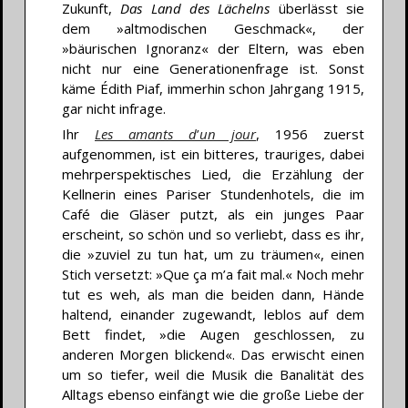
Zukunft,
Das Land des Lächelns
überlässt sie
dem »altmodischen Geschmack«, der
»bäurischen Ignoranz« der Eltern, was eben
nicht nur eine Generationenfrage ist. Sonst
käme Édith Piaf, immerhin schon Jahrgang 1915,
gar nicht infrage.
Ihr
Les amants d
’
un jour
, 1956 zuerst
aufgenommen, ist ein bitteres, trauriges, dabei
mehrperspektisches Lied, die Erzählung der
Kellnerin eines Pariser Stundenhotels, die im
Café die Gläser putzt, als ein junges Paar
erscheint, so schön und so verliebt, dass es ihr,
die »zuviel zu tun hat, um zu träumen«, einen
Stich versetzt: »Que ça m’a fait mal.« Noch mehr
tut es weh, als man die beiden dann, Hände
haltend, einander zugewandt, leblos auf dem
Bett findet, »die Augen geschlossen, zu
anderen Morgen blickend«. Das erwischt einen
um so tiefer, weil die Musik die Banalität des
Alltags ebenso einfängt wie die große Liebe der