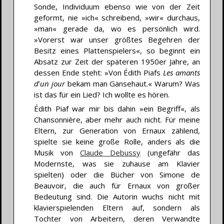
Sonde, Individuum ebenso wie von der Zeit
geformt, nie »ich« schreibend, »wir« durchaus,
»man« gerade da, wo es persönlich wird.
»Vorerst war unser größtes Begehren der
Besitz eines Plattenspielers«, so beginnt ein
Absatz zur Zeit der späteren 1950er Jahre, an
dessen Ende steht: »Von Édith Piafs
Les amants
d
’
un jour
bekam man Gänsehaut.« Warum? Was
ist das für ein Lied? Ich wollte es hören.
Édith Piaf war mir bis dahin »ein Begriff«, als
Chansonnière, aber mehr auch nicht. Für meine
Eltern, zur Generation von Ernaux zählend,
spielte sie keine große Rolle, anders als die
Musik von
Claude Debussy
(ungefähr das
Modernste, was sie zuhause am Klavier
spielten) oder die Bücher von Simone de
Beauvoir, die auch für Ernaux von großer
Bedeutung sind. Die Autorin wuchs nicht mit
klavierspielenden Eltern auf, sondern als
Tochter von Arbeitern, deren Verwandte