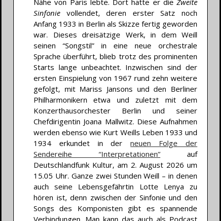
Nähe von Paris lebte. Dort hatte er die
Zweite
Sinfonie
vollendet, deren erster Satz noch
Anfang 1933 in Berlin als Skizze fertig geworden
war. Dieses dreisätzige Werk, in dem Weill
seinen “Songstil” in eine neue orchestrale
Sprache überführt, blieb trotz des prominenten
Starts lange unbeachtet. Inzwischen sind der
ersten Einspielung von 1967 rund zehn weitere
gefolgt, mit Mariss Jansons und den Berliner
Philharmonikern etwa und zuletzt mit dem
Konzerthausorchester Berlin und seiner
Chefdirigentin Joana Mallwitz. Diese Aufnahmen
werden ebenso wie Kurt Weills Leben 1933 und
1934 erkundet in der
neuen Folge der
Sendereihe “Interpretationen”
auf
Deutschlandfunk Kultur, am 2. August 2026 um
15.05 Uhr. Ganze zwei Stunden Weill – in denen
auch seine Lebensgefährtin Lotte Lenya zu
hören ist, denn zwischen der Sinfonie und den
Songs des Komponisten gibt es spannende
Verbindungen. Man kann das auch als Podcast