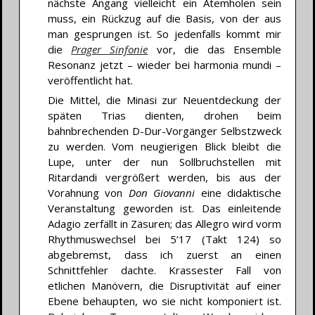
nächste Angang vielleicht ein Atemholen sein
muss, ein Rückzug auf die Basis, von der aus
man gesprungen ist. So jedenfalls kommt mir
die
Prager Sinfonie
vor, die das Ensemble
Resonanz jetzt – wieder bei harmonia mundi –
veröffentlicht hat.
Die Mittel, die Minasi zur Neuentdeckung der
späten Trias dienten, drohen beim
bahnbrechenden D-Dur-Vorgänger Selbstzweck
zu werden. Vom neugierigen Blick bleibt die
Lupe, unter der nun Sollbruchstellen mit
Ritardandi vergrößert werden, bis aus der
Vorahnung von
Don Giovanni
eine didaktische
Veranstaltung geworden ist. Das einleitende
Adagio zerfällt in Zäsuren; das Allegro wird vorm
Rhythmuswechsel bei 5’17 (Takt 124) so
abgebremst, dass ich zuerst an einen
Schnittfehler dachte. Krassester Fall von
etlichen Manövern, die Disruptivität auf einer
Ebene behaupten, wo sie nicht komponiert ist.