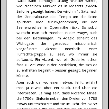
Dabei kann Tempogestaltung Wunder wirken,
wie dieselben Musiker es in Mozarts g-Moll-
Sinfonie gezeigt haben: Da wird im
1. Satz
nach
der Generalpause das Tempo um die kleine
spürbare Idee zurückgenommen, die den
Szenenwechsel in Opernnähe rückt. So subtil
wünscht man sich manches in der
Prager
, auch
bei den Betonungen. Im Adagio scheint das
Wichtigste der geradezu missionarisch
vorgeführte Akzent innerhalb einer
Fünfachtelgruppe zu sein, wo immer sie
auftaucht. Ein Akzent, wo ein Gedanke schon
fast zu viel wäre in der Zärtlichkeit, die sich da
zu entfalten beginnt – besser gesagt, beginnen
könnte.
Aber auch da, wo einem etwas fehlt, erfährt
man ja etwas über ein Stück. Und über die
Interpreten. Es mag sein, dass Riccardo Minasi
die 1786er Sinfonie neben den Dreien von 1788
etwas unterschätzte und sie im Licht der
Linzer
Sinfonie
von 1783 sah, mit der die CD beginnt: